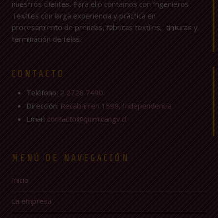
nuestros clientes. Para ello contamos con Ingenieros
Textiles con larga experiencia y práctica en
procesamiento de prendas, fábricas textiles, tinturas y
terminación de telas.
CONTACTO
Teléfono:
2 2728 7490
Dirección:
Recabarren 1599, Independencia
Email:
contacto@quimicangv.cl
MENÚ DE NAVEGACIÓN
Inicio
La empresa