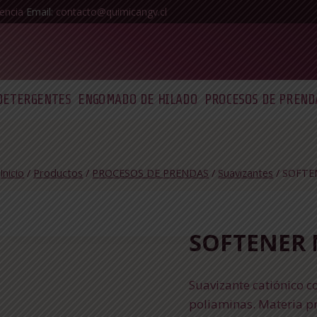
encia
Email:
contacto@quimicangv.cl
DETERGENTES
ENGOMADO DE HILADO
PROCESOS DE PREND
Inicio
/
Productos
/
PROCESOS DE PRENDAS
/
Suavizantes
/
SOFTE
SOFTENER 
Suavizante catiónico 
poliaminas. Materia pr