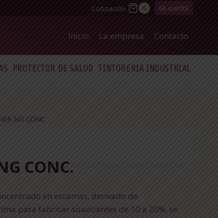
Cotización
Mi cuenta
0
Inicio
La empresa
Contacto
AS
PROTECTOR DE SALUD
TINTORERIA INDUSTRIAL
NER NG CONC.
NG CONC.
concentrado en escamas, derivado de
ima para fabricar suavizantes de 10 a 20%, se