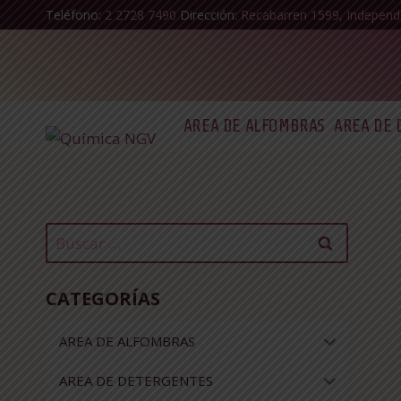
Saltar
Teléfono:
2 2728 7490
Dirección:
Recabarren 1599, Independ
al
Contenido
AREA DE ALFOMBRAS
AREA DE 
Buscar:
CATEGORÍAS
AREA DE ALFOMBRAS
AREA DE DETERGENTES